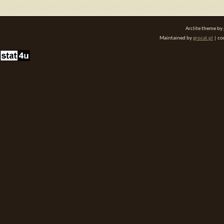
Arclite theme by
Maintained by
grocal.pl
| co