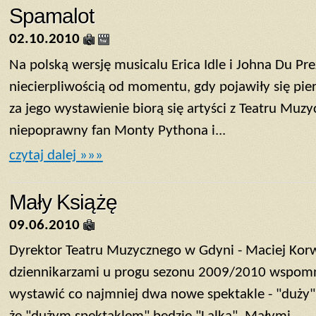
Spamalot
02.10.2010
Na polską wersję musicalu Erica Idle i Johna Du Pr
niecierpliwością od momentu, gdy pojawiły się pie
za jego wystawienie biorą się artyści z Teatru Muz
niepoprawny fan Monty Pythona i...
czytaj dalej »»»
Mały Książę
09.06.2010
Dyrektor Teatru Muzycznego w Gdyni - Maciej Korw
dziennikarzami u progu sezonu 2009/2010 wspomni
wystawić co najmniej dwa nowe spektakle - "duży"